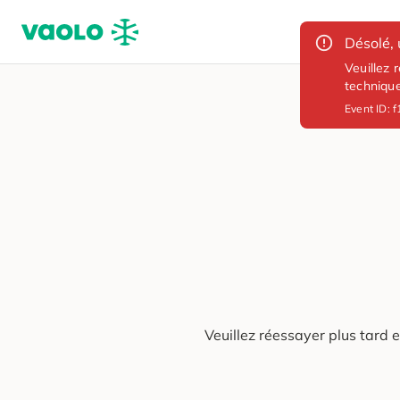
Désolé, 
Veuillez 
techniqu
Event ID:
f
Veuillez réessayer plus tard 