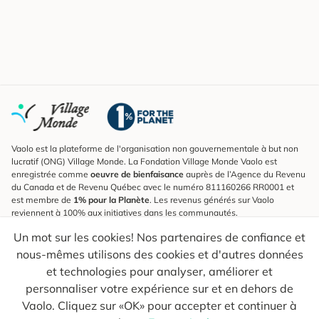
Vaolo est la plateforme de l'organisation non gouvernementale à but non
lucratif (ONG) Village Monde. La Fondation Village Monde Vaolo est
enregistrée comme
oeuvre de bienfaisance
auprès de l’Agence du Revenu
du Canada et de Revenu Québec avec le numéro 811160266 RR0001 et
est membre de
1% pour la Planète
. Les revenus générés sur Vaolo
reviennent à 100% aux initiatives dans les communautés.
Un mot sur les cookies! Nos partenaires de confiance et
S'inscrire à l'infolettre
nous-mêmes utilisons des cookies et d'autres données
Pour connaître les nouveautés, suivre nos explorateurs et recevoir des
astuces pour des voyages plus conscients.
et technologies pour analyser, améliorer et
personnaliser votre expérience sur et en dehors de
Ton courriel
Envoyer
Vaolo. Cliquez sur «OK» pour accepter et continuer à