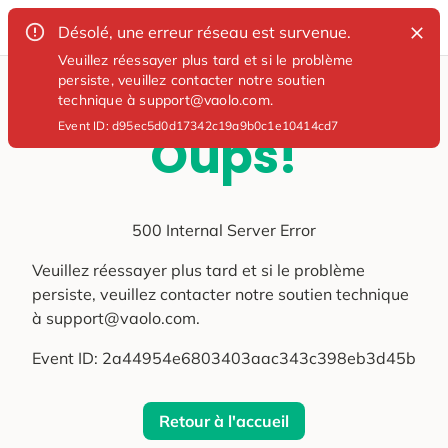
Désolé, une erreur réseau est survenue.
Veuillez réessayer plus tard et si le problème
persiste, veuillez contacter notre soutien
technique à support@vaolo.com.
Event ID:
d95ec5d0d17342c19a9b0c1e10414cd7
Oups!
500 Internal Server Error
Veuillez réessayer plus tard et si le problème
persiste, veuillez contacter notre soutien technique
à support@vaolo.com.
Event ID:
2a44954e6803403aac343c398eb3d45b
Retour à l'accueil