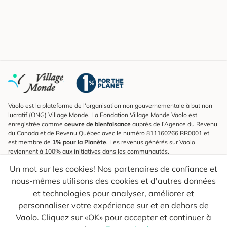
Vaolo est la plateforme de l'organisation non gouvernementale à but non
lucratif (ONG) Village Monde. La Fondation Village Monde Vaolo est
enregistrée comme
oeuvre de bienfaisance
auprès de l’Agence du Revenu
du Canada et de Revenu Québec avec le numéro 811160266 RR0001 et
est membre de
1% pour la Planète
. Les revenus générés sur Vaolo
reviennent à 100% aux initiatives dans les communautés.
Un mot sur les cookies! Nos partenaires de confiance et
S'inscrire à l'infolettre
nous-mêmes utilisons des cookies et d'autres données
Pour connaître les nouveautés, suivre nos explorateurs et recevoir des
astuces pour des voyages plus conscients.
et technologies pour analyser, améliorer et
personnaliser votre expérience sur et en dehors de
Ton courriel
Envoyer
Vaolo. Cliquez sur «OK» pour accepter et continuer à