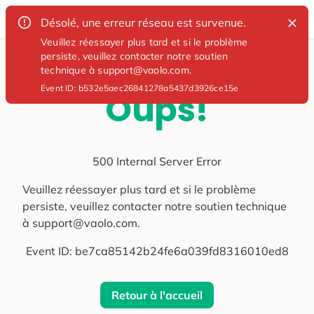
Désolé, une erreur réseau est survenue.
Veuillez réessayer plus tard et si le problème
persiste, veuillez contacter notre soutien
technique à support@vaolo.com.
Event ID:
b532e5aec26841278a5437d3926ce15e
Oups!
500 Internal Server Error
Veuillez réessayer plus tard et si le problème
persiste, veuillez contacter notre soutien technique
à support@vaolo.com.
Event ID:
be7ca85142b24fe6a039fd8316010ed8
Retour à l'accueil