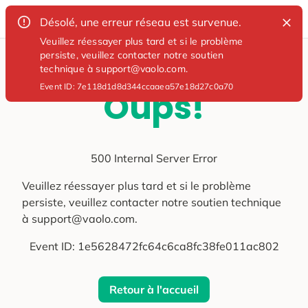
Désolé, une erreur réseau est survenue.
Veuillez réessayer plus tard et si le problème
persiste, veuillez contacter notre soutien
technique à support@vaolo.com.
Event ID:
7e118d1d8d344ccaaea57e18d27c0a70
Oups!
500 Internal Server Error
Veuillez réessayer plus tard et si le problème
persiste, veuillez contacter notre soutien technique
à support@vaolo.com.
Event ID:
1e5628472fc64c6ca8fc38fe011ac802
Retour à l'accueil