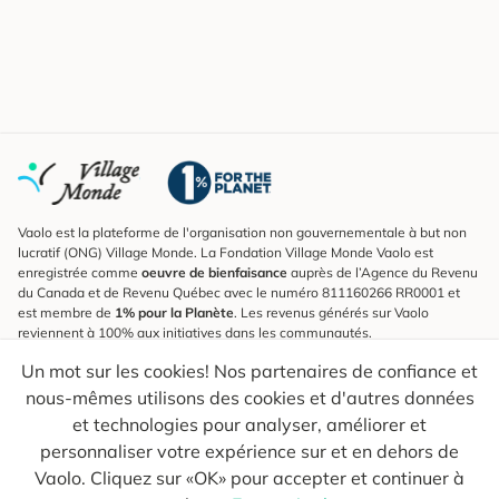
Vaolo est la plateforme de l'organisation non gouvernementale à but non
lucratif (ONG) Village Monde. La Fondation Village Monde Vaolo est
enregistrée comme
oeuvre de bienfaisance
auprès de l’Agence du Revenu
du Canada et de Revenu Québec avec le numéro 811160266 RR0001 et
est membre de
1% pour la Planète
. Les revenus générés sur Vaolo
reviennent à 100% aux initiatives dans les communautés.
Un mot sur les cookies! Nos partenaires de confiance et
S'inscrire à l'infolettre
nous-mêmes utilisons des cookies et d'autres données
Pour connaître les nouveautés, suivre nos explorateurs et recevoir des
astuces pour des voyages plus conscients.
et technologies pour analyser, améliorer et
personnaliser votre expérience sur et en dehors de
Ton courriel
Envoyer
Vaolo. Cliquez sur «OK» pour accepter et continuer à