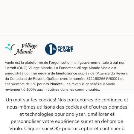
Vaolo est la plateforme de l'organisation non gouvernementale à but non
lucratif (ONG) Village Monde. La Fondation Village Monde Vaolo est
enregistrée comme
oeuvre de bienfaisance
auprès de l’Agence du Revenu
du Canada et de Revenu Québec avec le numéro 811160266 RR0001 et
est membre de
1% pour la Planète
. Les revenus générés sur Vaolo
reviennent à 100% aux initiatives dans les communautés.
Un mot sur les cookies! Nos partenaires de confiance et
S'inscrire à l'infolettre
nous-mêmes utilisons des cookies et d'autres données
Pour connaître les nouveautés, suivre nos explorateurs et recevoir des
astuces pour des voyages plus conscients.
et technologies pour analyser, améliorer et
personnaliser votre expérience sur et en dehors de
Ton courriel
Envoyer
Vaolo. Cliquez sur «OK» pour accepter et continuer à