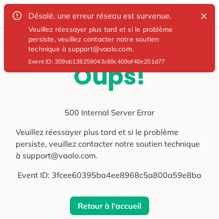
Désolé, une erreur réseau est survenue.
Veuillez réessayer plus tard et si le problème
persiste, veuillez contacter notre soutien
technique à support@vaolo.com.
Event ID:
309ab138259043c69c409af40e201d77
Oups!
500 Internal Server Error
Veuillez réessayer plus tard et si le problème
persiste, veuillez contacter notre soutien technique
à support@vaolo.com.
Event ID:
3fcee60395ba4ee8968c5a800a59e8ba
Retour à l'accueil