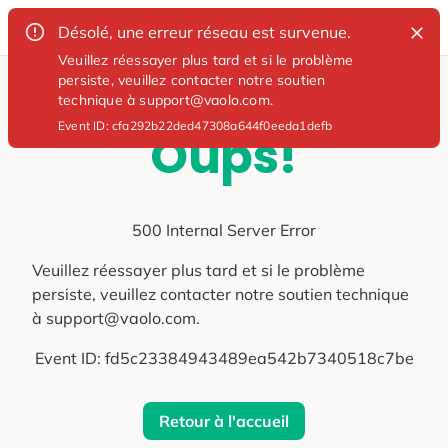
Désolé, une erreur réseau est survenue.
Veuillez réessayer plus tard et si le problème
persiste, veuillez contacter notre soutien
technique à support@vaolo.com.
Event ID:
cfa292b22ded47308a644f0eeda1defb
Oups!
500 Internal Server Error
Veuillez réessayer plus tard et si le problème
persiste, veuillez contacter notre soutien technique
à support@vaolo.com.
Event ID:
fd5c23384943489ea542b7340518c7be
Retour à l'accueil