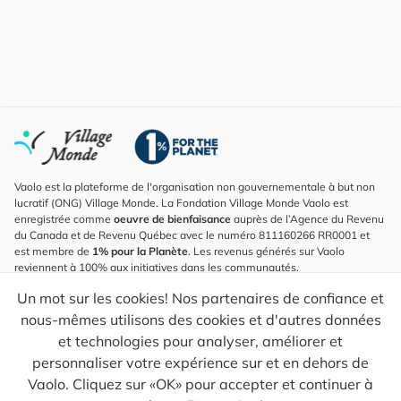
Vaolo est la plateforme de l'organisation non gouvernementale à but non
lucratif (ONG) Village Monde. La Fondation Village Monde Vaolo est
enregistrée comme
oeuvre de bienfaisance
auprès de l’Agence du Revenu
du Canada et de Revenu Québec avec le numéro 811160266 RR0001 et
est membre de
1% pour la Planète
. Les revenus générés sur Vaolo
reviennent à 100% aux initiatives dans les communautés.
Un mot sur les cookies! Nos partenaires de confiance et
S'inscrire à l'infolettre
nous-mêmes utilisons des cookies et d'autres données
Pour connaître les nouveautés, suivre nos explorateurs et recevoir des
astuces pour des voyages plus conscients.
et technologies pour analyser, améliorer et
personnaliser votre expérience sur et en dehors de
Ton courriel
Envoyer
Vaolo. Cliquez sur «OK» pour accepter et continuer à