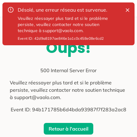
Désolé, une erreur réseau est survenue.
Veuillez réessayer plus tard et si le problème
persiste, veuillez contacter notre soutien
technique à support@vaolo.com.
Event ID:
42d9a8197ae846e1a1c0c458e08e6cd2
Oups!
500 Internal Server Error
Veuillez réessayer plus tard et si le problème
persiste, veuillez contacter notre soutien technique
à support@vaolo.com.
Event ID:
94b171785b6d4bda93987f7f283a2ac8
Retour à l'accueil