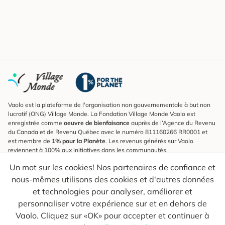
Vaolo est la plateforme de l'organisation non gouvernementale à but non
lucratif (ONG) Village Monde. La Fondation Village Monde Vaolo est
enregistrée comme
oeuvre de bienfaisance
auprès de l’Agence du Revenu
du Canada et de Revenu Québec avec le numéro 811160266 RR0001 et
est membre de
1% pour la Planète
. Les revenus générés sur Vaolo
reviennent à 100% aux initiatives dans les communautés.
Un mot sur les cookies! Nos partenaires de confiance et
S'inscrire à l'infolettre
nous-mêmes utilisons des cookies et d'autres données
Pour connaître les nouveautés, suivre nos explorateurs et recevoir des
astuces pour des voyages plus conscients.
et technologies pour analyser, améliorer et
personnaliser votre expérience sur et en dehors de
Ton courriel
Envoyer
Vaolo. Cliquez sur «OK» pour accepter et continuer à