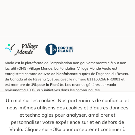
Vaolo est la plateforme de l'organisation non gouvernementale à but non
lucratif (ONG) Village Monde. La Fondation Village Monde Vaolo est
enregistrée comme
oeuvre de bienfaisance
auprès de l’Agence du Revenu
du Canada et de Revenu Québec avec le numéro 811160266 RR0001 et
est membre de
1% pour la Planète
. Les revenus générés sur Vaolo
reviennent à 100% aux initiatives dans les communautés.
Un mot sur les cookies! Nos partenaires de confiance et
S'inscrire à l'infolettre
nous-mêmes utilisons des cookies et d'autres données
Pour connaître les nouveautés, suivre nos explorateurs et recevoir des
astuces pour des voyages plus conscients.
et technologies pour analyser, améliorer et
personnaliser votre expérience sur et en dehors de
Ton courriel
Envoyer
Vaolo. Cliquez sur «OK» pour accepter et continuer à