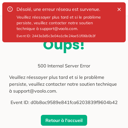
Désolé, une erreur réseau est survenue.
Veuillez réessayer plus tard et si le problème
persiste, veuillez contacter notre soutien
technique à support@vaolo.com.
Event ID:
2443a3d5c3e04a1c9e24ae51f06b0b3f
Oups!
500 Internal Server Error
Veuillez réessayer plus tard et si le problème
persiste, veuillez contacter notre soutien technique
à support@vaolo.com.
Event ID:
d0b8ac9589e841fca6203839f9604b42
Retour à l'accueil