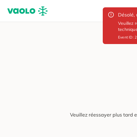
Désolé, 
Veuillez 
techniqu
Event ID:
2
Veuillez réessayer plus tard 