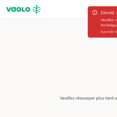
Désolé, 
Veuillez 
techniqu
Event ID:
5
Veuillez réessayer plus tard 