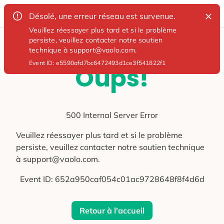
Désolé, une erreur réseau est survenue.
Veuillez réessayer plus tard et si le problème
persiste, veuillez contacter notre soutien
technique à support@vaolo.com.
Event ID:
e5590afd7bc6472493d1ce3f541822f1
Oups!
500 Internal Server Error
Veuillez réessayer plus tard et si le problème
persiste, veuillez contacter notre soutien technique
à support@vaolo.com.
Event ID:
652a950caf054c01ac9728648f8f4d6d
Retour à l'accueil