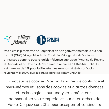
Vaolo est la plateforme de l'organisation non gouvernementale à but non
lucratif (ONG) Village Monde. La Fondation Village Monde Vaolo est
enregistrée comme
oeuvre de bienfaisance
auprès de l’Agence du Revenu
du Canada et de Revenu Québec avec le numéro 811160266 RR0001 et
est membre de
1% pour la Planète
. Les revenus générés sur Vaolo
reviennent à 100% aux initiatives dans les communautés.
Un mot sur les cookies! Nos partenaires de confiance et
S'inscrire à l'infolettre
nous-mêmes utilisons des cookies et d'autres données
Pour connaître les nouveautés, suivre nos explorateurs et recevoir des
astuces pour des voyages plus conscients.
et technologies pour analyser, améliorer et
personnaliser votre expérience sur et en dehors de
Ton courriel
Envoyer
Vaolo. Cliquez sur «OK» pour accepter et continuer à