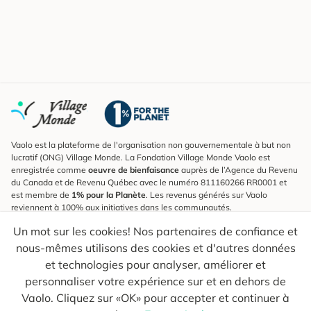
Vaolo est la plateforme de l'organisation non gouvernementale à but non
lucratif (ONG) Village Monde. La Fondation Village Monde Vaolo est
enregistrée comme
oeuvre de bienfaisance
auprès de l’Agence du Revenu
du Canada et de Revenu Québec avec le numéro 811160266 RR0001 et
est membre de
1% pour la Planète
. Les revenus générés sur Vaolo
reviennent à 100% aux initiatives dans les communautés.
Un mot sur les cookies! Nos partenaires de confiance et
S'inscrire à l'infolettre
nous-mêmes utilisons des cookies et d'autres données
Pour connaître les nouveautés, suivre nos explorateurs et recevoir des
astuces pour des voyages plus conscients.
et technologies pour analyser, améliorer et
personnaliser votre expérience sur et en dehors de
Ton courriel
Envoyer
Vaolo. Cliquez sur «OK» pour accepter et continuer à