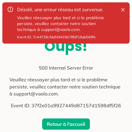
Désolé, une erreur réseau est survenue.
Veuillez réessayer plus tard et si le problème
persiste, veuillez contacter notre soutien
technique à support@vaolo.com.
Event ID:
7c44729cfdaf49419d78fdf19ab569fe
Oups!
500 Internal Server Error
Veuillez réessayer plus tard et si le problème
persiste, veuillez contacter notre soutien technique
à support@vaolo.com.
Event ID:
37f2e01a9927449d87157d1598df5f26
Retour à l'accueil