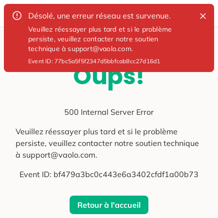
Désolé, une erreur réseau est survenue.
Veuillez réessayer plus tard et si le problème
persiste, veuillez contacter notre soutien
technique à support@vaolo.com.
Event ID:
77bc5a5f5f2347d5bbfcab8cc27d16d1
Oups!
500 Internal Server Error
Veuillez réessayer plus tard et si le problème
persiste, veuillez contacter notre soutien technique
à support@vaolo.com.
Event ID:
bf479a3bc0c443e6a3402cfdf1a00b73
Retour à l'accueil