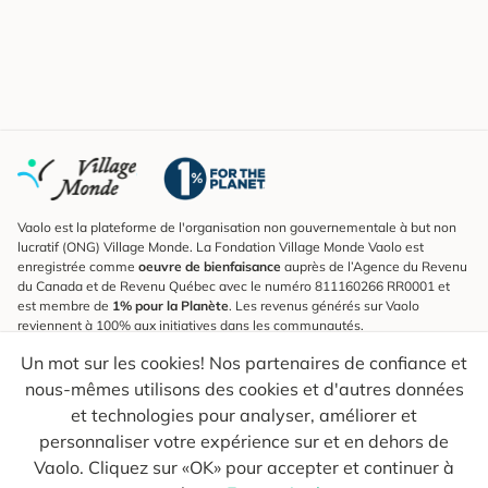
Vaolo est la plateforme de l'organisation non gouvernementale à but non
lucratif (ONG) Village Monde. La Fondation Village Monde Vaolo est
enregistrée comme
oeuvre de bienfaisance
auprès de l’Agence du Revenu
du Canada et de Revenu Québec avec le numéro 811160266 RR0001 et
est membre de
1% pour la Planète
. Les revenus générés sur Vaolo
reviennent à 100% aux initiatives dans les communautés.
Un mot sur les cookies! Nos partenaires de confiance et
S'inscrire à l'infolettre
nous-mêmes utilisons des cookies et d'autres données
Pour connaître les nouveautés, suivre nos explorateurs et recevoir des
astuces pour des voyages plus conscients.
et technologies pour analyser, améliorer et
personnaliser votre expérience sur et en dehors de
Ton courriel
Envoyer
Vaolo. Cliquez sur «OK» pour accepter et continuer à