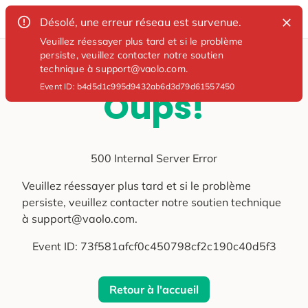
Désolé, une erreur réseau est survenue.
Veuillez réessayer plus tard et si le problème
persiste, veuillez contacter notre soutien
technique à support@vaolo.com.
Event ID:
b4d5d1c995d9432ab6d3d79d61557450
Oups!
500 Internal Server Error
Veuillez réessayer plus tard et si le problème
persiste, veuillez contacter notre soutien technique
à support@vaolo.com.
Event ID:
73f581afcf0c450798cf2c190c40d5f3
Retour à l'accueil