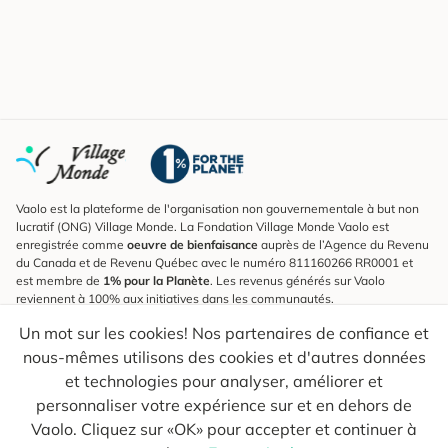
Vaolo est la plateforme de l'organisation non gouvernementale à but non
lucratif (ONG) Village Monde. La Fondation Village Monde Vaolo est
enregistrée comme
oeuvre de bienfaisance
auprès de l’Agence du Revenu
du Canada et de Revenu Québec avec le numéro 811160266 RR0001 et
est membre de
1% pour la Planète
. Les revenus générés sur Vaolo
reviennent à 100% aux initiatives dans les communautés.
Un mot sur les cookies! Nos partenaires de confiance et
S'inscrire à l'infolettre
nous-mêmes utilisons des cookies et d'autres données
Pour connaître les nouveautés, suivre nos explorateurs et recevoir des
astuces pour des voyages plus conscients.
et technologies pour analyser, améliorer et
personnaliser votre expérience sur et en dehors de
Ton courriel
Envoyer
Vaolo. Cliquez sur «OK» pour accepter et continuer à