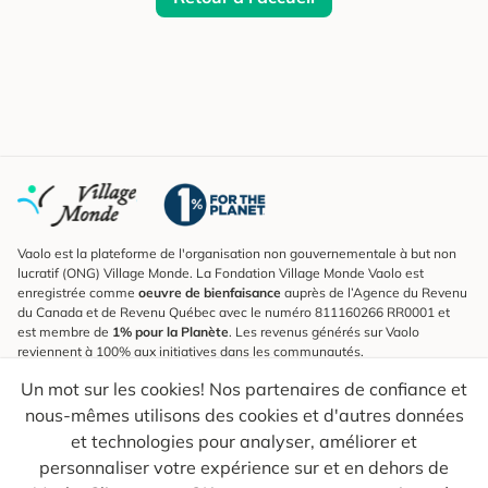
Vaolo est la plateforme de l'organisation non gouvernementale à but non
lucratif (ONG) Village Monde. La Fondation Village Monde Vaolo est
enregistrée comme
oeuvre de bienfaisance
auprès de l’Agence du Revenu
du Canada et de Revenu Québec avec le numéro 811160266 RR0001 et
est membre de
1% pour la Planète
. Les revenus générés sur Vaolo
reviennent à 100% aux initiatives dans les communautés.
Un mot sur les cookies! Nos partenaires de confiance et
S'inscrire à l'infolettre
nous-mêmes utilisons des cookies et d'autres données
Pour connaître les nouveautés, suivre nos explorateurs et recevoir des
astuces pour des voyages plus conscients.
et technologies pour analyser, améliorer et
personnaliser votre expérience sur et en dehors de
Ton courriel
Envoyer