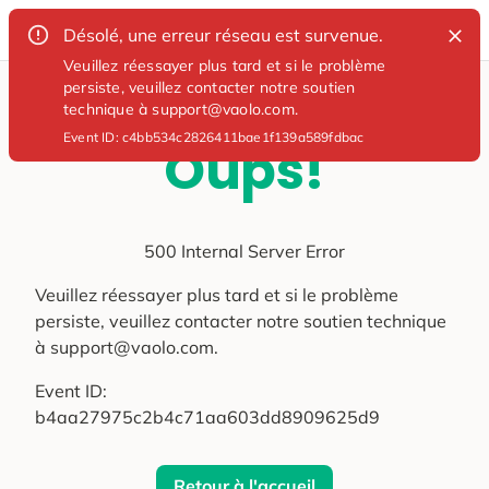
Désolé, une erreur réseau est survenue.
Veuillez réessayer plus tard et si le problème
persiste, veuillez contacter notre soutien
technique à support@vaolo.com.
Event ID:
c4bb534c2826411bae1f139a589fdbac
Oups!
500 Internal Server Error
Veuillez réessayer plus tard et si le problème
persiste, veuillez contacter notre soutien technique
à support@vaolo.com.
Event ID:
b4aa27975c2b4c71aa603dd8909625d9
Retour à l'accueil