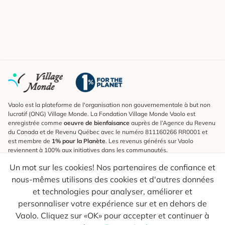
Vaolo est la plateforme de l'organisation non gouvernementale à but non
lucratif (ONG) Village Monde. La Fondation Village Monde Vaolo est
enregistrée comme
oeuvre de bienfaisance
auprès de l’Agence du Revenu
du Canada et de Revenu Québec avec le numéro 811160266 RR0001 et
est membre de
1% pour la Planète
. Les revenus générés sur Vaolo
reviennent à 100% aux initiatives dans les communautés.
Un mot sur les cookies! Nos partenaires de confiance et
S'inscrire à l'infolettre
nous-mêmes utilisons des cookies et d'autres données
Pour connaître les nouveautés, suivre nos explorateurs et recevoir des
astuces pour des voyages plus conscients.
et technologies pour analyser, améliorer et
personnaliser votre expérience sur et en dehors de
Ton courriel
Envoyer
Vaolo. Cliquez sur «OK» pour accepter et continuer à