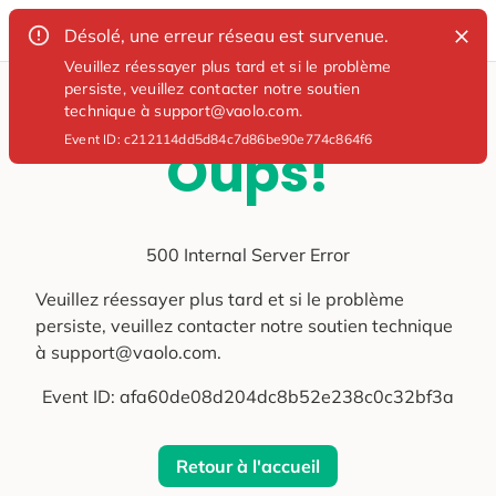
Désolé, une erreur réseau est survenue.
Veuillez réessayer plus tard et si le problème
persiste, veuillez contacter notre soutien
technique à support@vaolo.com.
Event ID:
c212114dd5d84c7d86be90e774c864f6
Oups!
500 Internal Server Error
Veuillez réessayer plus tard et si le problème
persiste, veuillez contacter notre soutien technique
à support@vaolo.com.
Event ID:
afa60de08d204dc8b52e238c0c32bf3a
Retour à l'accueil