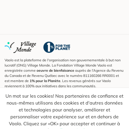
Vaolo est la plateforme de l'organisation non gouvernementale à but non
lucratif (ONG) Village Monde. La Fondation Village Monde Vaolo est
enregistrée comme
oeuvre de bienfaisance
auprès de l’Agence du Revenu
du Canada et de Revenu Québec avec le numéro 811160266 RR0001 et
est membre de
1% pour la Planète
. Les revenus générés sur Vaolo
reviennent à 100% aux initiatives dans les communautés.
Un mot sur les cookies! Nos partenaires de confiance et
S'inscrire à l'infolettre
nous-mêmes utilisons des cookies et d'autres données
Pour connaître les nouveautés, suivre nos explorateurs et recevoir des
astuces pour des voyages plus conscients.
et technologies pour analyser, améliorer et
personnaliser votre expérience sur et en dehors de
Ton courriel
Envoyer
Vaolo. Cliquez sur «OK» pour accepter et continuer à