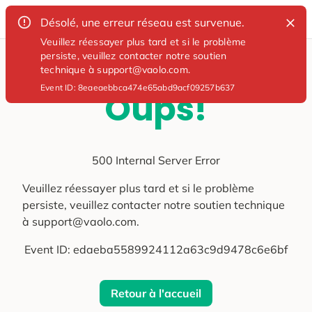
Désolé, une erreur réseau est survenue.
Veuillez réessayer plus tard et si le problème
persiste, veuillez contacter notre soutien
technique à support@vaolo.com.
Event ID:
8eaeaebbca474e65abd9acf09257b637
Oups!
500 Internal Server Error
Veuillez réessayer plus tard et si le problème
persiste, veuillez contacter notre soutien technique
à support@vaolo.com.
Event ID:
edaeba5589924112a63c9d9478c6e6bf
Retour à l'accueil