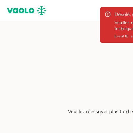
Désolé, 
Veuillez 
techniqu
Event ID:
e
Veuillez réessayer plus tard 