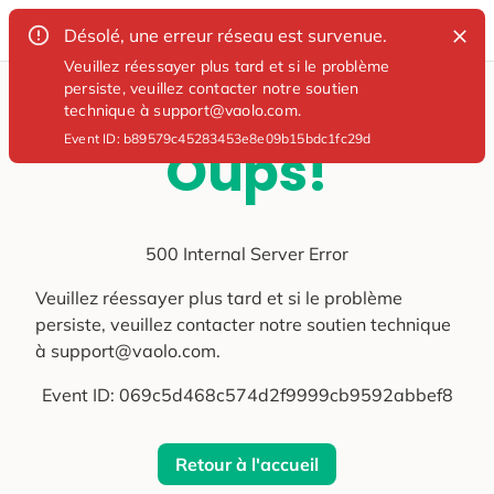
Désolé, une erreur réseau est survenue.
Veuillez réessayer plus tard et si le problème
persiste, veuillez contacter notre soutien
technique à support@vaolo.com.
Event ID:
b89579c45283453e8e09b15bdc1fc29d
Oups!
500 Internal Server Error
Veuillez réessayer plus tard et si le problème
persiste, veuillez contacter notre soutien technique
à support@vaolo.com.
Event ID:
069c5d468c574d2f9999cb9592abbef8
Retour à l'accueil