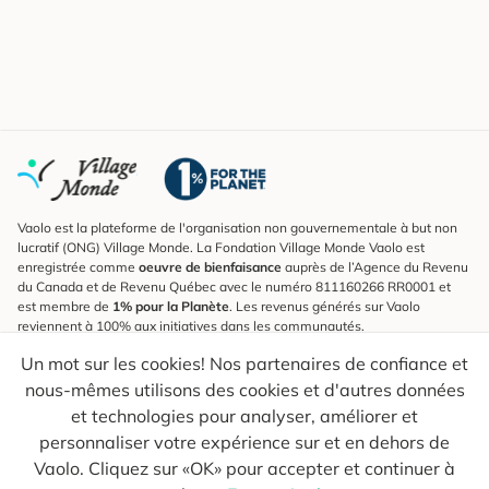
Vaolo est la plateforme de l'organisation non gouvernementale à but non
lucratif (ONG) Village Monde. La Fondation Village Monde Vaolo est
enregistrée comme
oeuvre de bienfaisance
auprès de l’Agence du Revenu
du Canada et de Revenu Québec avec le numéro 811160266 RR0001 et
est membre de
1% pour la Planète
. Les revenus générés sur Vaolo
reviennent à 100% aux initiatives dans les communautés.
Un mot sur les cookies! Nos partenaires de confiance et
S'inscrire à l'infolettre
nous-mêmes utilisons des cookies et d'autres données
Pour connaître les nouveautés, suivre nos explorateurs et recevoir des
astuces pour des voyages plus conscients.
et technologies pour analyser, améliorer et
personnaliser votre expérience sur et en dehors de
Ton courriel
Envoyer
Vaolo. Cliquez sur «OK» pour accepter et continuer à