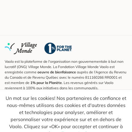
Vaolo est la plateforme de l'organisation non gouvernementale à but non
lucratif (ONG) Village Monde. La Fondation Village Monde Vaolo est
enregistrée comme
oeuvre de bienfaisance
auprès de l’Agence du Revenu
du Canada et de Revenu Québec avec le numéro 811160266 RR0001 et
est membre de
1% pour la Planète
. Les revenus générés sur Vaolo
reviennent à 100% aux initiatives dans les communautés.
Un mot sur les cookies! Nos partenaires de confiance et
S'inscrire à l'infolettre
nous-mêmes utilisons des cookies et d'autres données
Pour connaître les nouveautés, suivre nos explorateurs et recevoir des
astuces pour des voyages plus conscients.
et technologies pour analyser, améliorer et
personnaliser votre expérience sur et en dehors de
Ton courriel
Envoyer
Vaolo. Cliquez sur «OK» pour accepter et continuer à