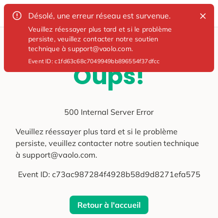
Désolé, une erreur réseau est survenue.
Veuillez réessayer plus tard et si le problème
persiste, veuillez contacter notre soutien
technique à support@vaolo.com.
Event ID:
c1fd63c68c7049949bb896554f37dfcc
Oups!
500 Internal Server Error
Veuillez réessayer plus tard et si le problème
persiste, veuillez contacter notre soutien technique
à support@vaolo.com.
Event ID:
c73ac987284f4928b58d9d8271efa575
Retour à l'accueil