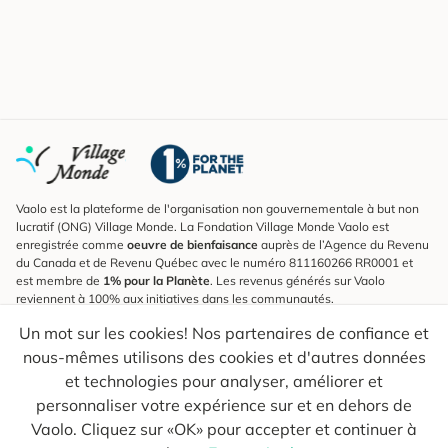
Vaolo est la plateforme de l'organisation non gouvernementale à but non
lucratif (ONG) Village Monde. La Fondation Village Monde Vaolo est
enregistrée comme
oeuvre de bienfaisance
auprès de l’Agence du Revenu
du Canada et de Revenu Québec avec le numéro 811160266 RR0001 et
est membre de
1% pour la Planète
. Les revenus générés sur Vaolo
reviennent à 100% aux initiatives dans les communautés.
Un mot sur les cookies! Nos partenaires de confiance et
S'inscrire à l'infolettre
nous-mêmes utilisons des cookies et d'autres données
Pour connaître les nouveautés, suivre nos explorateurs et recevoir des
astuces pour des voyages plus conscients.
et technologies pour analyser, améliorer et
personnaliser votre expérience sur et en dehors de
Ton courriel
Envoyer
Vaolo. Cliquez sur «OK» pour accepter et continuer à