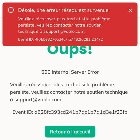
Désolé, une erreur réseau est survenue.
Veuillez réessayer plus tard et si le problème
persiste, veuillez contacter notre soutien
technique à support@vaolo.com.
Event ID:
4f0b5e8276ad4c7fa7482fd281f21472
Oups!
500 Internal Server Error
Veuillez réessayer plus tard et si le problème
persiste, veuillez contacter notre soutien technique
à support@vaolo.com.
Event ID:
a628fc393cd241b7ac1b7d1d3e1f23fb
Retour à l'accueil