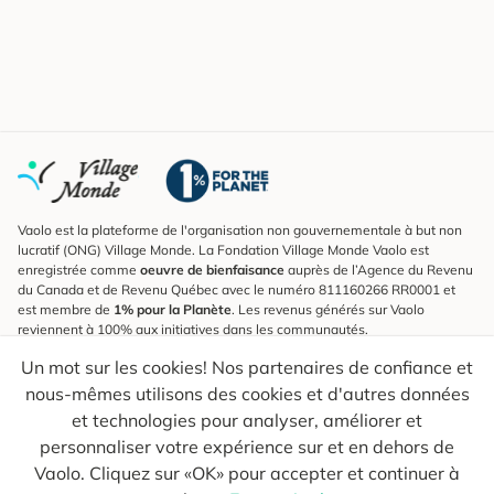
Vaolo est la plateforme de l'organisation non gouvernementale à but non
lucratif (ONG) Village Monde. La Fondation Village Monde Vaolo est
enregistrée comme
oeuvre de bienfaisance
auprès de l’Agence du Revenu
du Canada et de Revenu Québec avec le numéro 811160266 RR0001 et
est membre de
1% pour la Planète
. Les revenus générés sur Vaolo
reviennent à 100% aux initiatives dans les communautés.
Un mot sur les cookies! Nos partenaires de confiance et
S'inscrire à l'infolettre
nous-mêmes utilisons des cookies et d'autres données
Pour connaître les nouveautés, suivre nos explorateurs et recevoir des
astuces pour des voyages plus conscients.
et technologies pour analyser, améliorer et
personnaliser votre expérience sur et en dehors de
Ton courriel
Envoyer
Vaolo. Cliquez sur «OK» pour accepter et continuer à