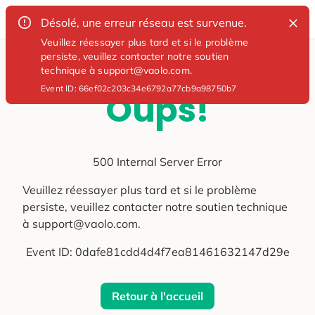
Désolé, une erreur réseau est survenue.
Veuillez réessayer plus tard et si le problème
persiste, veuillez contacter notre soutien
technique à support@vaolo.com.
Event ID:
66ef02c203c34e6792a77cb9a98750b7
Oups!
500 Internal Server Error
Veuillez réessayer plus tard et si le problème
persiste, veuillez contacter notre soutien technique
à support@vaolo.com.
Event ID:
0dafe81cdd4d4f7ea81461632147d29e
Retour à l'accueil