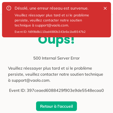
Désolé, une erreur réseau est survenue.
Veuillez réessayer plus tard et si le problème
persiste, veuillez contacter notre soutien
technique à support@vaolo.com.
Event ID:
fd99b8b110ad4880b343e6a1bd9347b2
Oups!
500 Internal Server Error
Veuillez réessayer plus tard et si le problème
persiste, veuillez contacter notre soutien technique
à support@vaolo.com.
Event ID:
397ceaed6088429f903e9de5548ecaa0
Retour à l'accueil