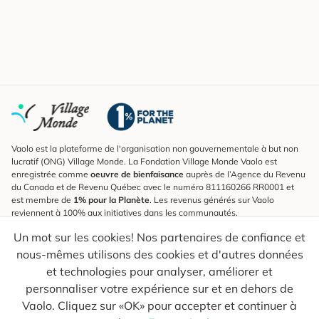
Vaolo est la plateforme de l'organisation non gouvernementale à but non
lucratif (ONG) Village Monde. La Fondation Village Monde Vaolo est
enregistrée comme
oeuvre de bienfaisance
auprès de l’Agence du Revenu
du Canada et de Revenu Québec avec le numéro 811160266 RR0001 et
est membre de
1% pour la Planète
. Les revenus générés sur Vaolo
reviennent à 100% aux initiatives dans les communautés.
Un mot sur les cookies! Nos partenaires de confiance et
S'inscrire à l'infolettre
nous-mêmes utilisons des cookies et d'autres données
Pour connaître les nouveautés, suivre nos explorateurs et recevoir des
astuces pour des voyages plus conscients.
et technologies pour analyser, améliorer et
personnaliser votre expérience sur et en dehors de
Ton courriel
Envoyer
Vaolo. Cliquez sur «OK» pour accepter et continuer à