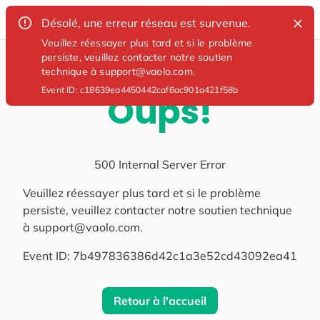
Désolé, une erreur réseau est survenue.
Veuillez réessayer plus tard et si le problème
persiste, veuillez contacter notre soutien
technique à support@vaolo.com.
Event ID:
c18639ea4450442caf6ac901a421f58b
Oups!
500 Internal Server Error
Veuillez réessayer plus tard et si le problème
persiste, veuillez contacter notre soutien technique
à support@vaolo.com.
Event ID:
7b497836386d42c1a3e52cd43092ea41
Retour à l'accueil