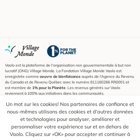
Vaolo est la plateforme de l'organisation non gouvernementale à but non
lucratif (ONG) Village Monde. La Fondation Village Monde Vaolo est
enregistrée comme
oeuvre de bienfaisance
auprès de l’Agence du Revenu
du Canada et de Revenu Québec avec le numéro 811160266 RR0001 et
est membre de
1% pour la Planète
. Les revenus générés sur Vaolo
reviennent à 100% aux initiatives dans les communautés.
Un mot sur les cookies! Nos partenaires de confiance et
S'inscrire à l'infolettre
nous-mêmes utilisons des cookies et d'autres données
Pour connaître les nouveautés, suivre nos explorateurs et recevoir des
astuces pour des voyages plus conscients.
et technologies pour analyser, améliorer et
personnaliser votre expérience sur et en dehors de
Ton courriel
Envoyer
Vaolo. Cliquez sur «OK» pour accepter et continuer à