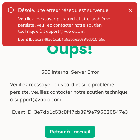
Désolé, une erreur réseau est survenue.
Veuillez réessayer plus tard et si le problème
persiste, veuillez contacter notre soutien
technique à support@vaolo.com.
Event ID:
3c2e48361cab4b53bae30e98d015f55a
Oups!
500 Internal Server Error
Veuillez réessayer plus tard et si le problème
persiste, veuillez contacter notre soutien technique
à support@vaolo.com.
Event ID:
3e7db1c53c8f47cb89f9e796620547e3
Retour à l'accueil