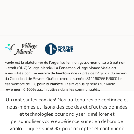
Vaolo est la plateforme de l'organisation non gouvernementale à but non
lucratif (ONG) Village Monde. La Fondation Village Monde Vaolo est
enregistrée comme
oeuvre de bienfaisance
auprès de l’Agence du Revenu
du Canada et de Revenu Québec avec le numéro 811160266 RR0001 et
est membre de
1% pour la Planète
. Les revenus générés sur Vaolo
reviennent à 100% aux initiatives dans les communautés.
Un mot sur les cookies! Nos partenaires de confiance et
S'inscrire à l'infolettre
nous-mêmes utilisons des cookies et d'autres données
Pour connaître les nouveautés, suivre nos explorateurs et recevoir des
astuces pour des voyages plus conscients.
et technologies pour analyser, améliorer et
personnaliser votre expérience sur et en dehors de
Ton courriel
Envoyer
Vaolo. Cliquez sur «OK» pour accepter et continuer à