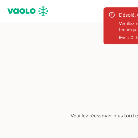
Désolé, 
Veuillez 
techniqu
Event ID:
3
Veuillez réessayer plus tard 