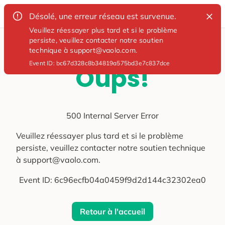
Désolé, une erreur réseau est survenue.
Veuillez réessayer plus tard et si le problème
persiste, veuillez contacter notre soutien
technique à support@vaolo.com.
Event ID:
bc67d328c8b34819a575bd3e7c837dce
Oups!
500 Internal Server Error
Veuillez réessayer plus tard et si le problème
persiste, veuillez contacter notre soutien technique
à support@vaolo.com.
Event ID:
6c96ecfb04a0459f9d2d144c32302ea0
Retour à l'accueil