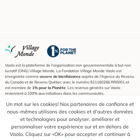
Vaolo est la plateforme de l'organisation non gouvernementale à but non
lucratif (ONG) Village Monde. La Fondation Village Monde Vaolo est
enregistrée comme
oeuvre de bienfaisance
auprès de l’Agence du Revenu
du Canada et de Revenu Québec avec le numéro 811160266 RR0001 et
est membre de
1% pour la Planète
. Les revenus générés sur Vaolo
reviennent à 100% aux initiatives dans les communautés.
Un mot sur les cookies! Nos partenaires de confiance et
S'inscrire à l'infolettre
nous-mêmes utilisons des cookies et d'autres données
Pour connaître les nouveautés, suivre nos explorateurs et recevoir des
astuces pour des voyages plus conscients.
et technologies pour analyser, améliorer et
personnaliser votre expérience sur et en dehors de
Ton courriel
Envoyer
Vaolo. Cliquez sur «OK» pour accepter et continuer à