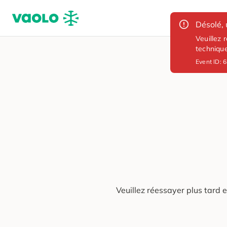
Désolé, 
Veuillez 
techniqu
Event ID:
6
Veuillez réessayer plus tard 