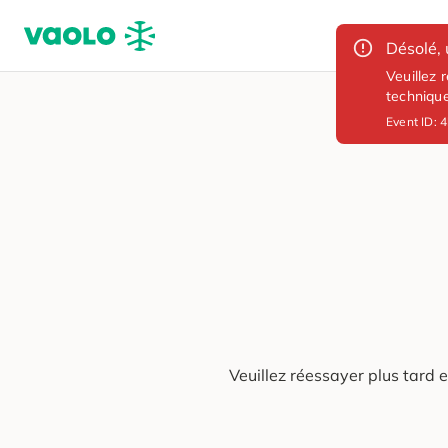
Désolé, 
Veuillez 
techniqu
Event ID:
4
Veuillez réessayer plus tard 