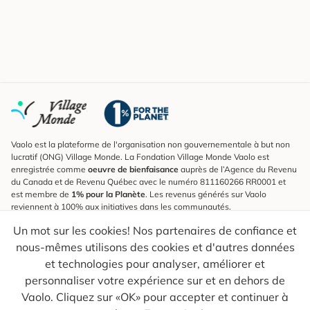
Vaolo est la plateforme de l'organisation non gouvernementale à but non
lucratif (ONG) Village Monde. La Fondation Village Monde Vaolo est
enregistrée comme
oeuvre de bienfaisance
auprès de l’Agence du Revenu
du Canada et de Revenu Québec avec le numéro 811160266 RR0001 et
est membre de
1% pour la Planète
. Les revenus générés sur Vaolo
reviennent à 100% aux initiatives dans les communautés.
Un mot sur les cookies! Nos partenaires de confiance et
S'inscrire à l'infolettre
nous-mêmes utilisons des cookies et d'autres données
Pour connaître les nouveautés, suivre nos explorateurs et recevoir des
astuces pour des voyages plus conscients.
et technologies pour analyser, améliorer et
personnaliser votre expérience sur et en dehors de
Ton courriel
Envoyer
Vaolo. Cliquez sur «OK» pour accepter et continuer à