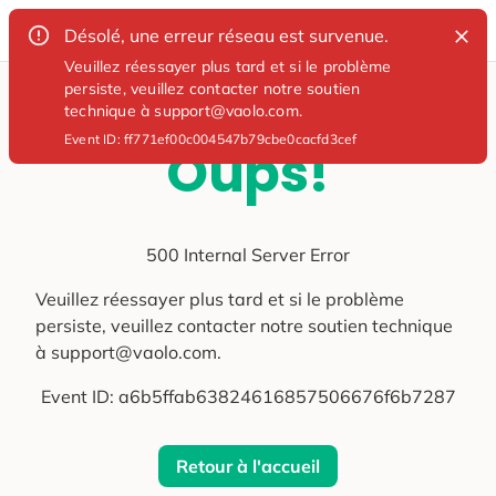
Désolé, une erreur réseau est survenue.
Veuillez réessayer plus tard et si le problème
persiste, veuillez contacter notre soutien
technique à support@vaolo.com.
Event ID:
ff771ef00c004547b79cbe0cacfd3cef
Oups!
500 Internal Server Error
Veuillez réessayer plus tard et si le problème
persiste, veuillez contacter notre soutien technique
à support@vaolo.com.
Event ID:
a6b5ffab63824616857506676f6b7287
Retour à l'accueil