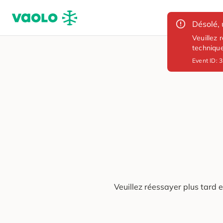
Désolé, 
Veuillez 
techniqu
Event ID:
3
Veuillez réessayer plus tard 