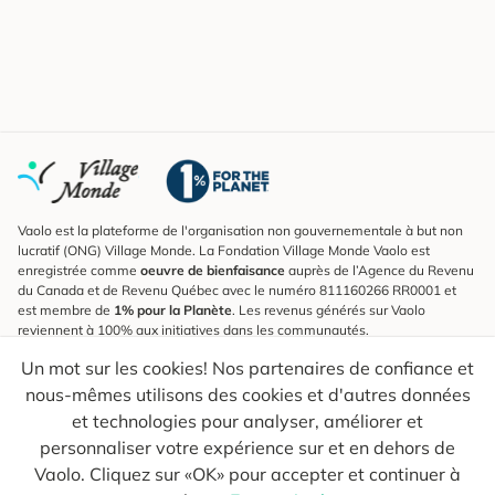
Vaolo est la plateforme de l'organisation non gouvernementale à but non
lucratif (ONG) Village Monde. La Fondation Village Monde Vaolo est
enregistrée comme
oeuvre de bienfaisance
auprès de l’Agence du Revenu
du Canada et de Revenu Québec avec le numéro 811160266 RR0001 et
est membre de
1% pour la Planète
. Les revenus générés sur Vaolo
reviennent à 100% aux initiatives dans les communautés.
Un mot sur les cookies! Nos partenaires de confiance et
S'inscrire à l'infolettre
nous-mêmes utilisons des cookies et d'autres données
Pour connaître les nouveautés, suivre nos explorateurs et recevoir des
astuces pour des voyages plus conscients.
et technologies pour analyser, améliorer et
personnaliser votre expérience sur et en dehors de
Ton courriel
Envoyer
Vaolo. Cliquez sur «OK» pour accepter et continuer à