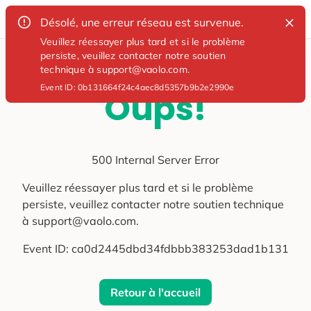
Désolé, une erreur réseau est survenue.
Veuillez réessayer plus tard et si le problème
persiste, veuillez contacter notre soutien
technique à support@vaolo.com.
Event ID:
0b131664f24c4aec8d5357b9b2e2990e
Oups!
500 Internal Server Error
Veuillez réessayer plus tard et si le problème
persiste, veuillez contacter notre soutien technique
à support@vaolo.com.
Event ID:
ca0d2445dbd34fdbbb383253dad1b131
Retour à l'accueil