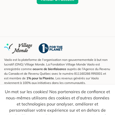
Vaolo est la plateforme de l'organisation non gouvernementale à but non
lucratif (ONG) Village Monde. La Fondation Village Monde Vaolo est
enregistrée comme
oeuvre de bienfaisance
auprès de l’Agence du Revenu
du Canada et de Revenu Québec avec le numéro 811160266 RR0001 et
est membre de
1% pour la Planète
. Les revenus générés sur Vaolo
reviennent à 100% aux initiatives dans les communautés.
Un mot sur les cookies! Nos partenaires de confiance et
S'inscrire à l'infolettre
nous-mêmes utilisons des cookies et d'autres données
Pour connaître les nouveautés, suivre nos explorateurs et recevoir des
astuces pour des voyages plus conscients.
et technologies pour analyser, améliorer et
personnaliser votre expérience sur et en dehors de
Ton courriel
Envoyer