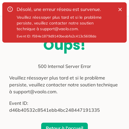
Désolé, une erreur réseau est survenue.
Veuillez réessayer plus tard et si le problème
persiste, veuillez contacter notre soutien
technique à support@vaolo.com.
Event ID:
f594e1879d9140beabfa2c413c5608da
Oups!
500 Internal Server Error
Veuillez réessayer plus tard et si le problème
persiste, veuillez contacter notre soutien technique
à support@vaolo.com.
Event ID:
d46b40532c8541ebb4bc248447191335
Retour à l'accueil