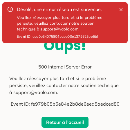
Désolé, une erreur réseau est survenue.
Veuillez réessayer plus tard et si le problème
persiste, veuillez contacter notre soutien
technique à support@vaolo.com.
Event ID:
aca0b34075804babb00e1379525be5bf
Oups!
500 Internal Server Error
Veuillez réessayer plus tard et si le problème
persiste, veuillez contacter notre soutien technique
à support@vaolo.com.
Event ID:
fe979b05b6e84e2b8de6eea5aedced80
Retour à l'accueil