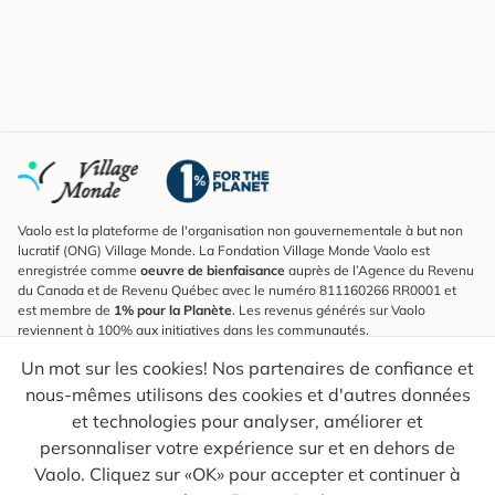
Vaolo est la plateforme de l'organisation non gouvernementale à but non
lucratif (ONG) Village Monde. La Fondation Village Monde Vaolo est
enregistrée comme
oeuvre de bienfaisance
auprès de l’Agence du Revenu
du Canada et de Revenu Québec avec le numéro 811160266 RR0001 et
est membre de
1% pour la Planète
. Les revenus générés sur Vaolo
reviennent à 100% aux initiatives dans les communautés.
Un mot sur les cookies! Nos partenaires de confiance et
S'inscrire à l'infolettre
nous-mêmes utilisons des cookies et d'autres données
Pour connaître les nouveautés, suivre nos explorateurs et recevoir des
astuces pour des voyages plus conscients.
et technologies pour analyser, améliorer et
personnaliser votre expérience sur et en dehors de
Ton courriel
Envoyer
Vaolo. Cliquez sur «OK» pour accepter et continuer à