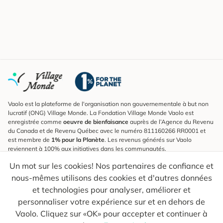
Vaolo est la plateforme de l'organisation non gouvernementale à but non
lucratif (ONG) Village Monde. La Fondation Village Monde Vaolo est
enregistrée comme
oeuvre de bienfaisance
auprès de l’Agence du Revenu
du Canada et de Revenu Québec avec le numéro 811160266 RR0001 et
est membre de
1% pour la Planète
. Les revenus générés sur Vaolo
reviennent à 100% aux initiatives dans les communautés.
Un mot sur les cookies! Nos partenaires de confiance et
S'inscrire à l'infolettre
nous-mêmes utilisons des cookies et d'autres données
Pour connaître les nouveautés, suivre nos explorateurs et recevoir des
astuces pour des voyages plus conscients.
et technologies pour analyser, améliorer et
personnaliser votre expérience sur et en dehors de
Ton courriel
Envoyer
Vaolo. Cliquez sur «OK» pour accepter et continuer à