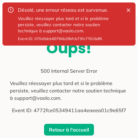
Désolé, une erreur réseau est survenue.
Veuillez réessayer plus tard et si le problème
persiste, veuillez contacter notre soutien
technique à support@vaolo.com.
Event ID:
070d3dcb60794b29bfcb73fe77616df6
Oups!
500 Internal Server Error
Veuillez réessayer plus tard et si le problème
persiste, veuillez contacter notre soutien technique
à support@vaolo.com.
Event ID:
4772fce05349411aa4eaeea01c9e65f7
Retour à l'accueil