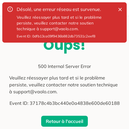
Désolé, une erreur réseau est survenue.
Veuillez réessayer plus tard et si le problème
persiste, veuillez contacter notre soutien
technique à support@vaolo.com.
Event ID:
0dfb13ca09f9436b882db73531c2eef8
Oups!
500 Internal Server Error
Veuillez réessayer plus tard et si le problème
persiste, veuillez contacter notre soutien technique
à support@vaolo.com.
Event ID:
37178c4b3bc440e0a4838e600de60188
Retour à l'accueil