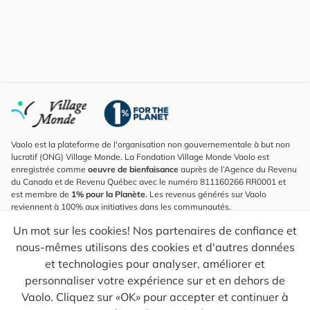
Vaolo est la plateforme de l'organisation non gouvernementale à but non
lucratif (ONG) Village Monde. La Fondation Village Monde Vaolo est
enregistrée comme
oeuvre de bienfaisance
auprès de l’Agence du Revenu
du Canada et de Revenu Québec avec le numéro 811160266 RR0001 et
est membre de
1% pour la Planète
. Les revenus générés sur Vaolo
reviennent à 100% aux initiatives dans les communautés.
Un mot sur les cookies! Nos partenaires de confiance et
S'inscrire à l'infolettre
nous-mêmes utilisons des cookies et d'autres données
Pour connaître les nouveautés, suivre nos explorateurs et recevoir des
astuces pour des voyages plus conscients.
et technologies pour analyser, améliorer et
personnaliser votre expérience sur et en dehors de
Ton courriel
Envoyer
Vaolo. Cliquez sur «OK» pour accepter et continuer à