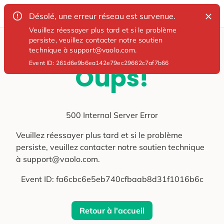
Désolé, une erreur réseau est survenue.
Veuillez réessayer plus tard et si le problème
persiste, veuillez contacter notre soutien
technique à support@vaolo.com.
Event ID:
261d6e9b6ea142e79ec29662c7af7b66
Oups!
500 Internal Server Error
Veuillez réessayer plus tard et si le problème
persiste, veuillez contacter notre soutien technique
à support@vaolo.com.
Event ID:
fa6cbc6e5eb740cfbaab8d31f1016b6c
Retour à l'accueil