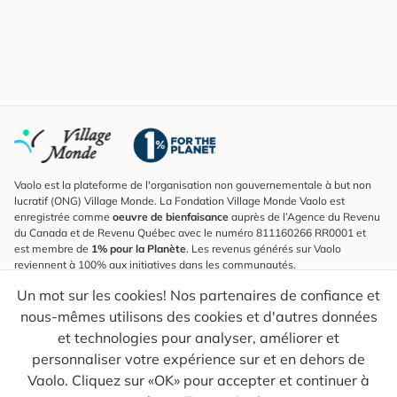
Vaolo est la plateforme de l'organisation non gouvernementale à but non
lucratif (ONG) Village Monde. La Fondation Village Monde Vaolo est
enregistrée comme
oeuvre de bienfaisance
auprès de l’Agence du Revenu
du Canada et de Revenu Québec avec le numéro 811160266 RR0001 et
est membre de
1% pour la Planète
. Les revenus générés sur Vaolo
reviennent à 100% aux initiatives dans les communautés.
Un mot sur les cookies! Nos partenaires de confiance et
S'inscrire à l'infolettre
nous-mêmes utilisons des cookies et d'autres données
Pour connaître les nouveautés, suivre nos explorateurs et recevoir des
astuces pour des voyages plus conscients.
et technologies pour analyser, améliorer et
personnaliser votre expérience sur et en dehors de
Ton courriel
Envoyer
Vaolo. Cliquez sur «OK» pour accepter et continuer à