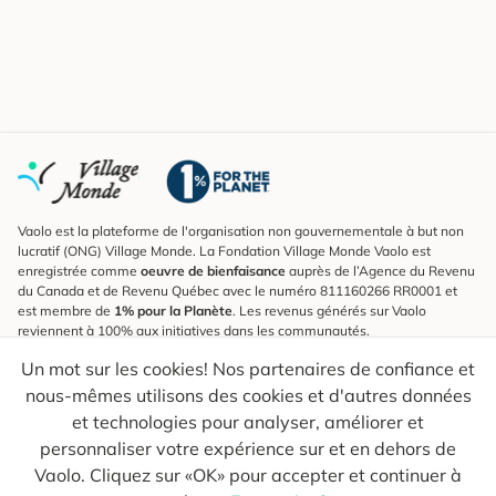
Vaolo est la plateforme de l'organisation non gouvernementale à but non
lucratif (ONG) Village Monde. La Fondation Village Monde Vaolo est
enregistrée comme
oeuvre de bienfaisance
auprès de l’Agence du Revenu
du Canada et de Revenu Québec avec le numéro 811160266 RR0001 et
est membre de
1% pour la Planète
. Les revenus générés sur Vaolo
reviennent à 100% aux initiatives dans les communautés.
Un mot sur les cookies! Nos partenaires de confiance et
S'inscrire à l'infolettre
nous-mêmes utilisons des cookies et d'autres données
Pour connaître les nouveautés, suivre nos explorateurs et recevoir des
astuces pour des voyages plus conscients.
et technologies pour analyser, améliorer et
personnaliser votre expérience sur et en dehors de
Ton courriel
Envoyer
Vaolo. Cliquez sur «OK» pour accepter et continuer à