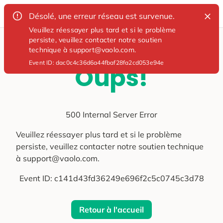
Désolé, une erreur réseau est survenue.
Veuillez réessayer plus tard et si le problème
persiste, veuillez contacter notre soutien
technique à support@vaolo.com.
Event ID:
dac0c4c36d6a44fbaf28fa2cd053e94e
Oups!
500 Internal Server Error
Veuillez réessayer plus tard et si le problème
persiste, veuillez contacter notre soutien technique
à support@vaolo.com.
Event ID:
c141d43fd36249e696f2c5c0745c3d78
Retour à l'accueil