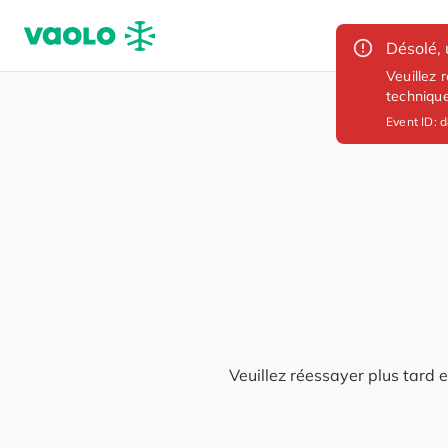
Désolé, 
Veuillez 
techniqu
Event ID:
d
Veuillez réessayer plus tard 