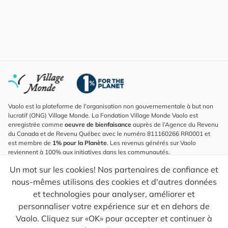
Vaolo est la plateforme de l'organisation non gouvernementale à but non
lucratif (ONG) Village Monde. La Fondation Village Monde Vaolo est
enregistrée comme
oeuvre de bienfaisance
auprès de l’Agence du Revenu
du Canada et de Revenu Québec avec le numéro 811160266 RR0001 et
est membre de
1% pour la Planète
. Les revenus générés sur Vaolo
reviennent à 100% aux initiatives dans les communautés.
Un mot sur les cookies! Nos partenaires de confiance et
S'inscrire à l'infolettre
nous-mêmes utilisons des cookies et d'autres données
Pour connaître les nouveautés, suivre nos explorateurs et recevoir des
astuces pour des voyages plus conscients.
et technologies pour analyser, améliorer et
personnaliser votre expérience sur et en dehors de
Ton courriel
Envoyer
Vaolo. Cliquez sur «OK» pour accepter et continuer à