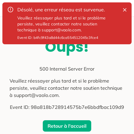
Désolé, une erreur réseau est survenue.
Veuillez réessayer plus tard et si le problème
persiste, veuillez contacter notre soutien
technique à support@vaolo.com.
Event ID:
b4fc9f43a8d44c6ca554512045c3fce4
Oups!
500 Internal Server Error
Veuillez réessayer plus tard et si le problème
persiste, veuillez contacter notre soutien technique
à support@vaolo.com.
Event ID:
98a818b728914575b7e6bbdfbac109d9
Retour à l'accueil