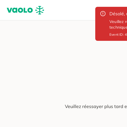
Désolé, 
Veuillez 
techniqu
Event ID:
4
Veuillez réessayer plus tard 