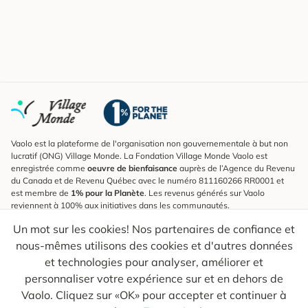
Vaolo est la plateforme de l'organisation non gouvernementale à but non
lucratif (ONG) Village Monde. La Fondation Village Monde Vaolo est
enregistrée comme
oeuvre de bienfaisance
auprès de l’Agence du Revenu
du Canada et de Revenu Québec avec le numéro 811160266 RR0001 et
est membre de
1% pour la Planète
. Les revenus générés sur Vaolo
reviennent à 100% aux initiatives dans les communautés.
Un mot sur les cookies! Nos partenaires de confiance et
S'inscrire à l'infolettre
nous-mêmes utilisons des cookies et d'autres données
Pour connaître les nouveautés, suivre nos explorateurs et recevoir des
astuces pour des voyages plus conscients.
et technologies pour analyser, améliorer et
personnaliser votre expérience sur et en dehors de
Ton courriel
Envoyer
Vaolo. Cliquez sur «OK» pour accepter et continuer à