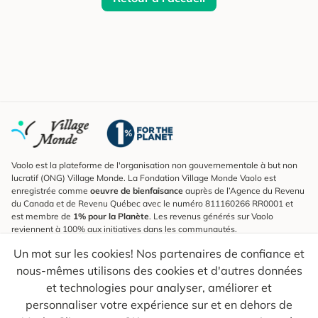
Vaolo est la plateforme de l'organisation non gouvernementale à but non
lucratif (ONG) Village Monde. La Fondation Village Monde Vaolo est
enregistrée comme
oeuvre de bienfaisance
auprès de l’Agence du Revenu
du Canada et de Revenu Québec avec le numéro 811160266 RR0001 et
est membre de
1% pour la Planète
. Les revenus générés sur Vaolo
reviennent à 100% aux initiatives dans les communautés.
Un mot sur les cookies! Nos partenaires de confiance et
S'inscrire à l'infolettre
nous-mêmes utilisons des cookies et d'autres données
Pour connaître les nouveautés, suivre nos explorateurs et recevoir des
astuces pour des voyages plus conscients.
et technologies pour analyser, améliorer et
personnaliser votre expérience sur et en dehors de
Ton courriel
Envoyer