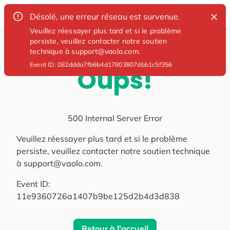
Désolé, une erreur réseau est survenue.
Veuillez réessayer plus tard et si le problème
persiste, veuillez contacter notre soutien
technique à support@vaolo.com.
Event ID:
082ddda7fb6b4d17803807dbb1c5f356
Oups!
500 Internal Server Error
Veuillez réessayer plus tard et si le problème
persiste, veuillez contacter notre soutien technique
à support@vaolo.com.
Event ID:
11e9360726a1407b9be125d2b4d3d838
Retour à l'accueil