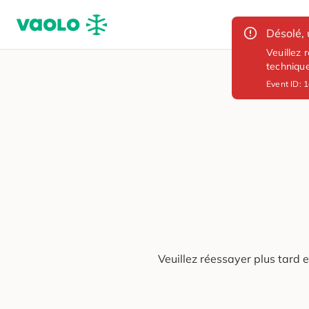
Désolé, 
Veuillez 
techniqu
Event ID:
1
Veuillez réessayer plus tard 