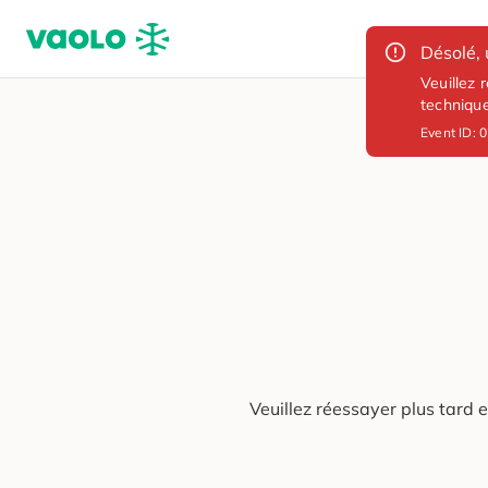
Désolé, 
Veuillez 
techniqu
Event ID:
0
Veuillez réessayer plus tard 