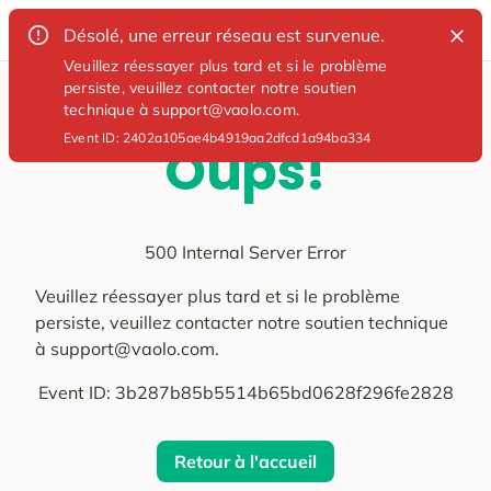
Désolé, une erreur réseau est survenue.
Veuillez réessayer plus tard et si le problème
persiste, veuillez contacter notre soutien
technique à support@vaolo.com.
Event ID:
2402a105ae4b4919aa2dfcd1a94ba334
Oups!
500 Internal Server Error
Veuillez réessayer plus tard et si le problème
persiste, veuillez contacter notre soutien technique
à support@vaolo.com.
Event ID:
3b287b85b5514b65bd0628f296fe2828
Retour à l'accueil