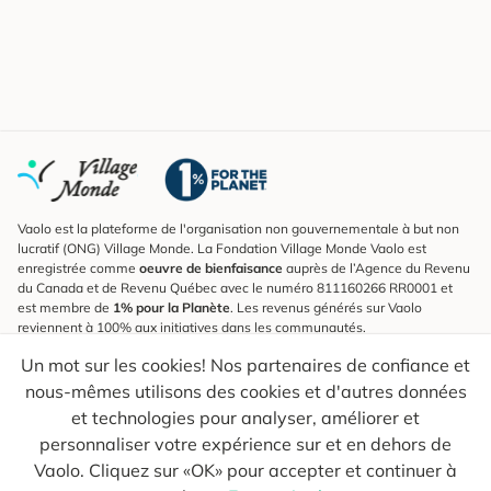
Vaolo est la plateforme de l'organisation non gouvernementale à but non
lucratif (ONG) Village Monde. La Fondation Village Monde Vaolo est
enregistrée comme
oeuvre de bienfaisance
auprès de l’Agence du Revenu
du Canada et de Revenu Québec avec le numéro 811160266 RR0001 et
est membre de
1% pour la Planète
. Les revenus générés sur Vaolo
reviennent à 100% aux initiatives dans les communautés.
Un mot sur les cookies! Nos partenaires de confiance et
S'inscrire à l'infolettre
nous-mêmes utilisons des cookies et d'autres données
Pour connaître les nouveautés, suivre nos explorateurs et recevoir des
astuces pour des voyages plus conscients.
et technologies pour analyser, améliorer et
personnaliser votre expérience sur et en dehors de
Ton courriel
Envoyer
Vaolo. Cliquez sur «OK» pour accepter et continuer à