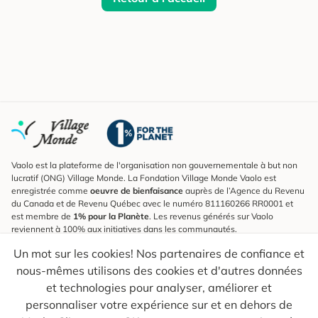
Vaolo est la plateforme de l'organisation non gouvernementale à but non
lucratif (ONG) Village Monde. La Fondation Village Monde Vaolo est
enregistrée comme
oeuvre de bienfaisance
auprès de l’Agence du Revenu
du Canada et de Revenu Québec avec le numéro 811160266 RR0001 et
est membre de
1% pour la Planète
. Les revenus générés sur Vaolo
reviennent à 100% aux initiatives dans les communautés.
Un mot sur les cookies! Nos partenaires de confiance et
S'inscrire à l'infolettre
nous-mêmes utilisons des cookies et d'autres données
Pour connaître les nouveautés, suivre nos explorateurs et recevoir des
astuces pour des voyages plus conscients.
et technologies pour analyser, améliorer et
personnaliser votre expérience sur et en dehors de
Ton courriel
Envoyer