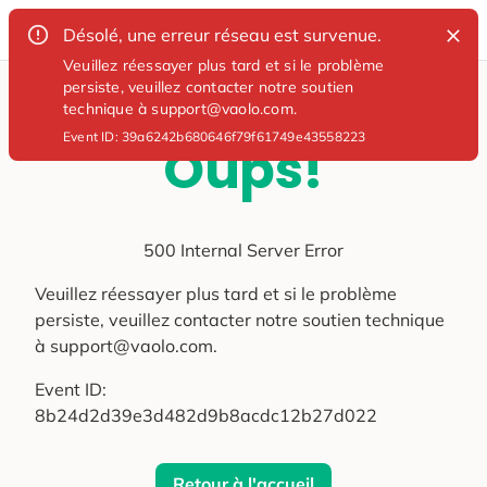
Désolé, une erreur réseau est survenue.
Veuillez réessayer plus tard et si le problème
persiste, veuillez contacter notre soutien
technique à support@vaolo.com.
Event ID:
39a6242b680646f79f61749e43558223
Oups!
500 Internal Server Error
Veuillez réessayer plus tard et si le problème
persiste, veuillez contacter notre soutien technique
à support@vaolo.com.
Event ID:
8b24d2d39e3d482d9b8acdc12b27d022
Retour à l'accueil