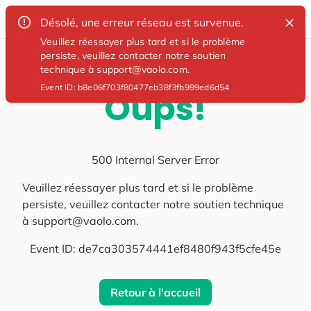
Désolé, une erreur réseau est survenue.
Veuillez réessayer plus tard et si le problème
persiste, veuillez contacter notre soutien
technique à support@vaolo.com.
Event ID:
b8e06f703f80477eb38f3fb999ed6d54
Oups!
500 Internal Server Error
Veuillez réessayer plus tard et si le problème
persiste, veuillez contacter notre soutien technique
à support@vaolo.com.
Event ID:
de7ca303574441ef8480f943f5cfe45e
Retour à l'accueil