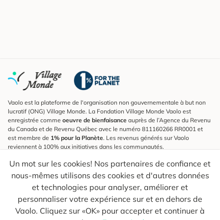
Vaolo est la plateforme de l'organisation non gouvernementale à but non
lucratif (ONG) Village Monde. La Fondation Village Monde Vaolo est
enregistrée comme
oeuvre de bienfaisance
auprès de l’Agence du Revenu
du Canada et de Revenu Québec avec le numéro 811160266 RR0001 et
est membre de
1% pour la Planète
. Les revenus générés sur Vaolo
reviennent à 100% aux initiatives dans les communautés.
Un mot sur les cookies! Nos partenaires de confiance et
S'inscrire à l'infolettre
nous-mêmes utilisons des cookies et d'autres données
Pour connaître les nouveautés, suivre nos explorateurs et recevoir des
astuces pour des voyages plus conscients.
et technologies pour analyser, améliorer et
personnaliser votre expérience sur et en dehors de
Ton courriel
Envoyer
Vaolo. Cliquez sur «OK» pour accepter et continuer à