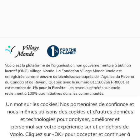
Vaolo est la plateforme de l'organisation non gouvernementale à but non
lucratif (ONG) Village Monde. La Fondation Village Monde Vaolo est
enregistrée comme
oeuvre de bienfaisance
auprès de l’Agence du Revenu
du Canada et de Revenu Québec avec le numéro 811160266 RR0001 et
est membre de
1% pour la Planète
. Les revenus générés sur Vaolo
reviennent à 100% aux initiatives dans les communautés.
Un mot sur les cookies! Nos partenaires de confiance et
S'inscrire à l'infolettre
nous-mêmes utilisons des cookies et d'autres données
Pour connaître les nouveautés, suivre nos explorateurs et recevoir des
astuces pour des voyages plus conscients.
et technologies pour analyser, améliorer et
personnaliser votre expérience sur et en dehors de
Ton courriel
Envoyer
Vaolo. Cliquez sur «OK» pour accepter et continuer à