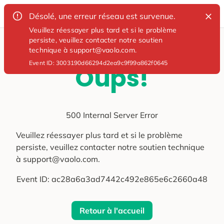
Désolé, une erreur réseau est survenue.
Veuillez réessayer plus tard et si le problème
persiste, veuillez contacter notre soutien
technique à support@vaolo.com.
Event ID:
3003190d66294d2ea9c9f99a862f0645
Oups!
500 Internal Server Error
Veuillez réessayer plus tard et si le problème
persiste, veuillez contacter notre soutien technique
à support@vaolo.com.
Event ID:
ac28a6a3ad7442c492e865e6c2660a48
Retour à l'accueil