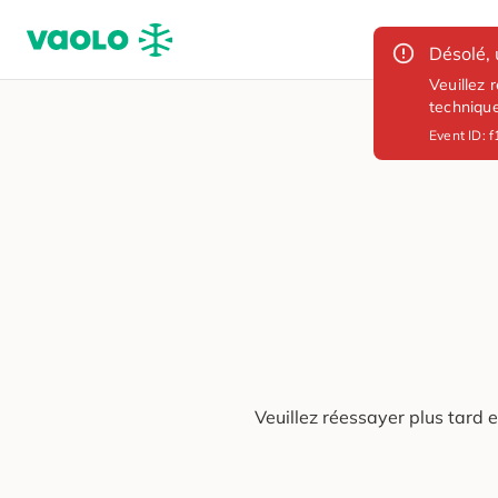
Désolé, 
Veuillez 
techniqu
Event ID:
f
Veuillez réessayer plus tard 